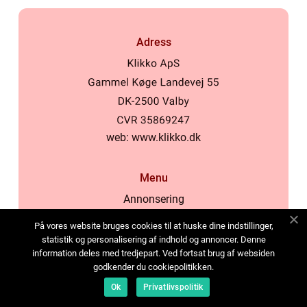
Adress
web:
www.klikko.dk
Menu
Annonsering
Om oss
På vores website bruges cookies til at huske dine indstillinger,
Cookies
statistik og personalisering af indhold og annoncer. Denne
information deles med tredjepart. Ved fortsat brug af websiden
Kontakta oss
godkender du cookiepolitikken.
Sitemap
Ok
Privatlivspolitik