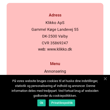
Adress
web:
www.klikko.dk
Menu
Annonsering
Om oss
På vores website bruges cookies til at huske dine indstillinger,
Cookies
statistik og personalisering af indhold og annoncer. Denne
information deles med tredjepart. Ved fortsat brug af websiden
Kontakta oss
godkender du cookiepolitikken.
Sitemap
Ok
Privatlivspolitik