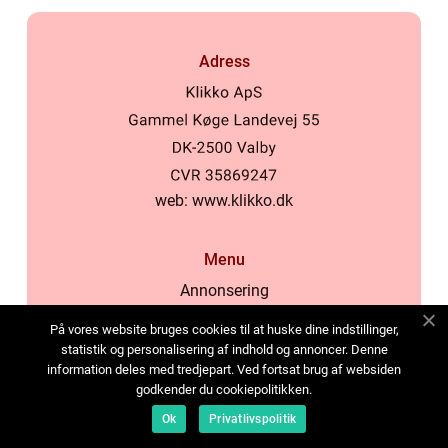
Adress
web:
www.klikko.dk
Menu
Annonsering
Om oss
På vores website bruges cookies til at huske dine indstillinger,
Cookies
statistik og personalisering af indhold og annoncer. Denne
information deles med tredjepart. Ved fortsat brug af websiden
Kontakta oss
godkender du cookiepolitikken.
Sitemap
Ok
Privatlivspolitik