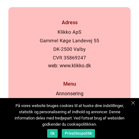
Adress
web:
www.klikko.dk
Menu
Annonsering
Om oss
På vores website bruges cookies til at huske dine indstillinger,
Cookies
statistik og personalisering af indhold og annoncer. Denne
information deles med tredjepart. Ved fortsat brug af websiden
Kontakta oss
godkender du cookiepolitikken.
Sitemap
Ok
Privatlivspolitik