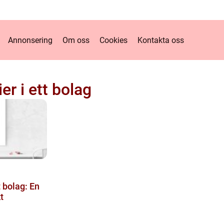
Annonsering
Om oss
Cookies
Kontakta oss
ier i ett bolag
t bolag: En
t