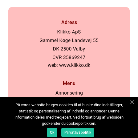
Adress
web:
www.klikko.dk
Menu
Annonsering
Om oss
På vores website bruges cookies til at huske dine indstillinger,
Cookies
statistik og personalisering af indhold og annoncer. Denne
information deles med tredjepart. Ved fortsat brug af websiden
Kontakta oss
godkender du cookiepolitikken.
Sitemap
Ok
Privatlivspolitik