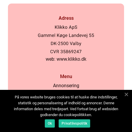
Adress
web:
www.klikko.dk
Menu
Annonsering
Om oss
På vores website bruges cookies til at huske dine indstillinger,
Cookies
statistik og personalisering af indhold og annoncer. Denne
information deles med tredjepart. Ved fortsat brug af websiden
Kontakta oss
godkender du cookiepolitikken.
Sitemap
Ok
Privatlivspolitik