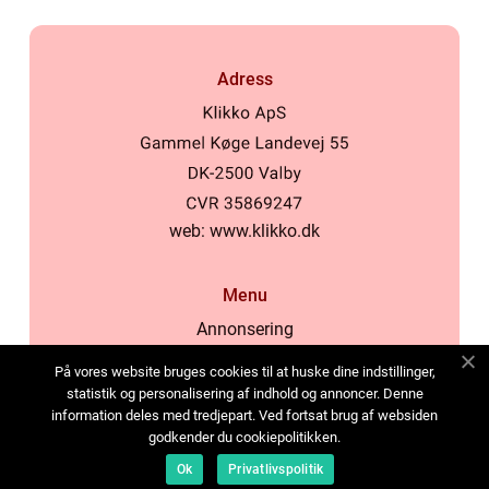
Adress
web:
www.klikko.dk
Menu
Annonsering
Om oss
På vores website bruges cookies til at huske dine indstillinger,
Cookies
statistik og personalisering af indhold og annoncer. Denne
information deles med tredjepart. Ved fortsat brug af websiden
Kontakta oss
godkender du cookiepolitikken.
Sitemap
Ok
Privatlivspolitik