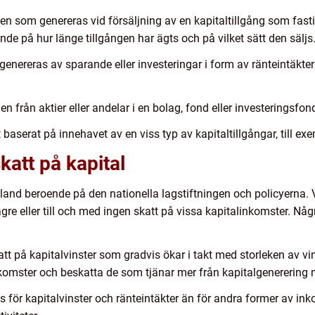
ten som genereras vid försäljning av en kapitaltillgång som fastigh
nde på hur länge tillgången har ägts och på vilket sätt den säljs
genereras av sparande eller investeringar i form av ränteintäkter
en från aktier eller andelar i en bolag, fond eller investeringsfon
 baserat på innehavet av en viss typ av kapitaltillgångar, till exe
katt på kapital
ll land beroende på den nationella lagstiftningen och policyerna.
ägre eller till och med ingen skatt på vissa kapitalinkomster. Nå
katt på kapitalvinster som gradvis ökar i takt med storleken av v
nkomster och beskatta de som tjänar mer från kapitalgenerering 
s för kapitalvinster och ränteintäkter än för andra former av ink