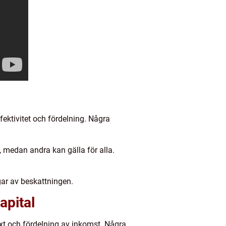
ektivitet och fördelning. Några
, medan andra kan gälla för alla.
gar av beskattningen.
apital
äxt och fördelning av inkomst. Några