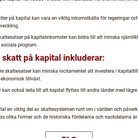
atter på kapital kan vara en viktig inkomstkälla för regeringar o
tveckling.
attesatser på kapitalinkomster kan bidra till att minska ojäml
ch sociala program.
skatt på kapital inkluderar:
e skattesatser kan minska incitamentet att investera i kapitaltil
ekonomisk tillväxt.
 kan också leda till att kapital flyttas till andra länder med lägr
al en viktig del av skattesystemen runt om i världen och påverka
ess olika former och de historiska fördelarna och nackdelarna ä