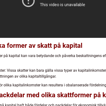
ka former av skatt på kapital
er på kapital kan vara betydande och påverka beskattningens eff
ter: Vissa skatter kan bara gälla vissa typer av kapitalinkomster
tningen av olika kapitaltillgångar.
för olika kapitalinkomster kan resultera i obalanserade fördelnin
nackdelar med olika skattformer på k
r på kapital haft både fördelar och nackdelar för ekonomisk tillv