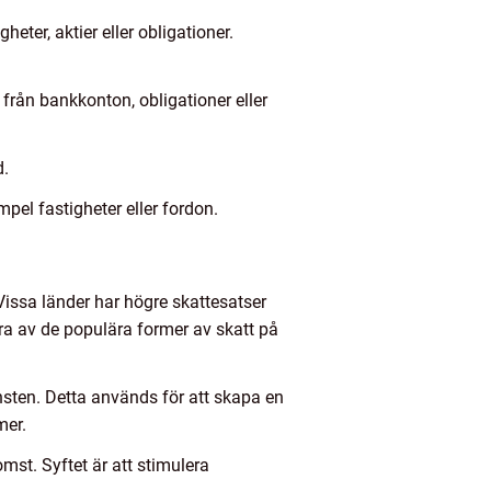
eter, aktier eller obligationer.
.
 från bankkonton, obligationer eller
d.
mpel fastigheter eller fordon.
 Vissa länder har högre skattesatser
gra av de populära former av skatt på
insten. Detta används för att skapa en
mer.
omst. Syftet är att stimulera