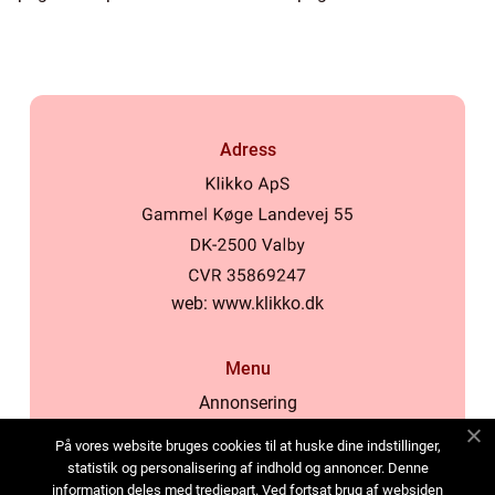
Adress
web:
www.klikko.dk
Menu
Annonsering
Om oss
På vores website bruges cookies til at huske dine indstillinger,
Cookies
statistik og personalisering af indhold og annoncer. Denne
information deles med tredjepart. Ved fortsat brug af websiden
Kontakta oss