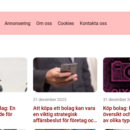
Annonsering
Om oss
Cookies
Kontakta oss
31 december 2023
31 december 2
lag: En
Att köpa ett bolag kan vara
Köp bolag: 
e för
en viktig strategisk
översikt oc
affärsbeslut för företag och
av olika ty
investerare
för- och na