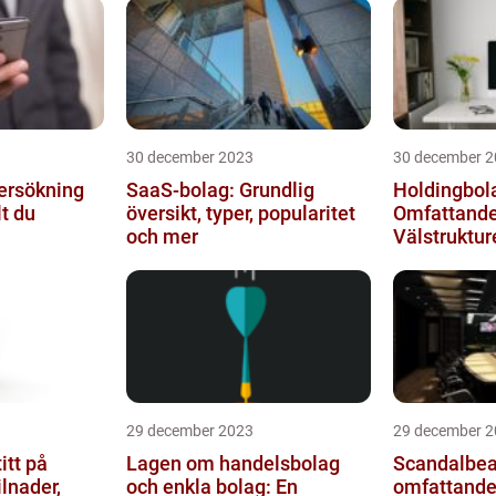
30 december 2023
30 december 2
ersökning
SaaS-bolag: Grundlig
Holdingbola
lt du
översikt, typer, popularitet
Omfattande 
och mer
Välstruktur
Effektiv Aff
29 december 2023
29 december 2
itt på
Lagen om handelsbolag
Scandalbea
lnader,
och enkla bolag: En
omfattande