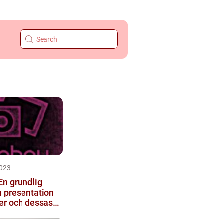
023
En grundlig
h presentation
per och dessas
ckdelar