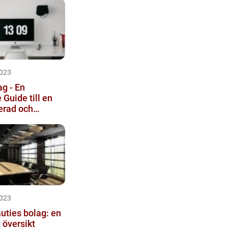
023
g - En
Guide till en
erad och
ärsstruktur
023
uties bolag: en
 översikt