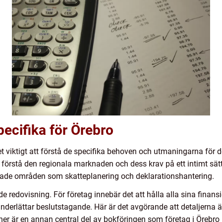
pecifika för Örebro
det viktigt att förstå de specifika behoven och utmaningarna för 
 förstå den regionala marknaden och dess krav på ett intimt sätt
erade områden som skatteplanering och deklarationshantering.
e redovisning. För företag innebär det att hålla alla sina finansie
derlättar beslutstagande. Här är det avgörande att detaljerna ä
oner är en annan central del av bokföringen som företag i Örebro