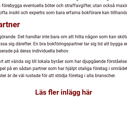
a förebygga eventuella böter och straffavgifter, utan också max
er ofta insikt och expertis som bara erfarna bokförare kan tillhand
artner
avgörande. Det handlar inte bara om att hitta någon som kan skö
a sig därefter. En bra bokföringspartner tar sig tid att bygga 
erade på deras individuella behov.
art att vända sig till lokala byråer som har djupgående förståel
pel på en sådan partner som har hjälpt otaliga företag i områd
ter är de väl rustade för att stödja företag i alla branscher.
Läs fler inlägg här