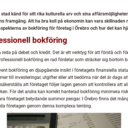
 stad känd för sitt rika kulturella arv och sina affärsmöjlighete
ns framgång. Att ha bra koll på ekonomin kan vara skillnaden 
aspekterna av bokföring för företag i Örebro och hur det kan hjä
essionell bokföring
a reda på debet och kredit. Det är ett verktyg för att förstå och
professionell bokföring en rad fördelar som sträcker sig bortom 
vent bokföring en djupgående insikt i företagets finansiella stat
er till investeringar, utgifter eller att bedöma när det är dags
säkerställa att företaget följer lagen genom att kontrollera att al
erken. För det andra kan korrekt hanterad bokföring minimera ri
para företaget betydande summor pengar. I Örebro finns det många 
leda företagen genom denna komplexa terräng.