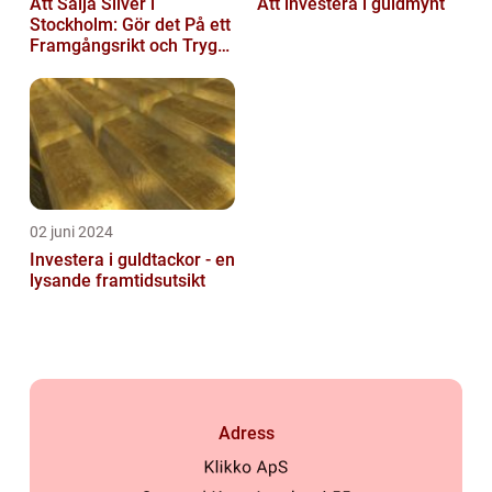
Att Sälja Silver i
Att investera i guldmynt
Stockholm: Gör det På ett
Framgångsrikt och Tryggt
Sätt
02 juni 2024
Investera i guldtackor - en
lysande framtidsutsikt
Adress