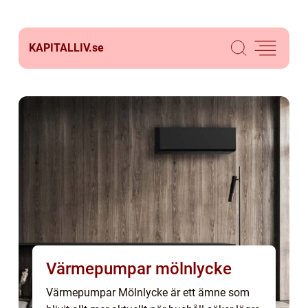
KAPITALLIV.
se
Värmepumpar mölnlycke
Värmepumpar Mölnlycke är ett ämne som