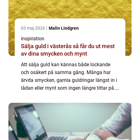
03 maj 2026
Malin Lindgren
inspiration
Sälja guld i västerås så får du ut mest
av dina smycken och mynt
Att sälja guld kan kännas både lockande
och osäkert på samma gång. Många har
ärvda smycken, gamla guldringar längst in i
lådan eller mynt som ingen längre tittar på.
Värdet sitter inte bara i metallen utan också i
minnena. Samtidigt kan försäljningen...