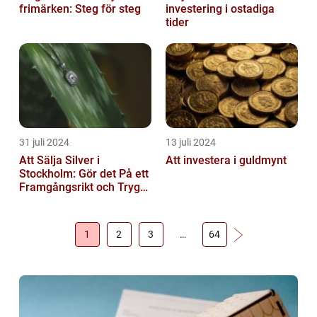
frimärken: Steg för steg
investering i ostadiga
tider
31 juli 2024
13 juli 2024
Att Sälja Silver i
Att investera i guldmynt
Stockholm: Gör det På ett
Framgångsrikt och Tryggt
Sätt
1
2
3
…
64