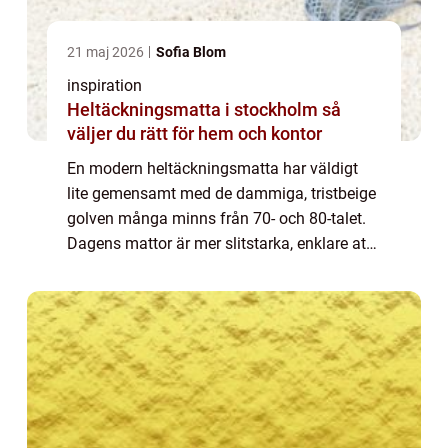
21 maj 2026
Sofia Blom
inspiration
Heltäckningsmatta i stockholm så
väljer du rätt för hem och kontor
En modern heltäckningsmatta har väldigt
lite gemensamt med de dammiga, tristbeige
golven många minns från 70- och 80-talet.
Dagens mattor är mer slitstarka, enklare att
sköta och finns i ett stort spann av färger,
strukturer och prisklasser. För den ...