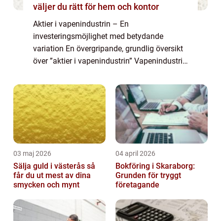
väljer du rätt för hem och kontor
Aktier i vapenindustrin – En
investeringsmöjlighet med betydande
variation En övergripande, grundlig översikt
över ”aktier i vapenindustrin” Vapenindustrin
har länge varit en lukrativ sektor för
investerare. Aktier i vapenföretag er...
03 maj 2026
04 april 2026
Sälja guld i västerås så
Bokföring i Skaraborg:
får du ut mest av dina
Grunden för tryggt
smycken och mynt
företagande