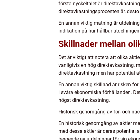
första nyckeltalet är direktavkastnin
direktavkastningsprocenten är, desto
En annan viktig mätning är utdelning
indikation på hur hållbar utdelningen 
Skillnader mellan ol
Det är viktigt att notera att olika ak
vanligtvis en hög direktavkastning, m
direktavkastning men har potential att
En annan viktig skillnad är risken f
i svåra ekonomiska förhållanden. Det
högst direktavkastning.
Historisk genomgång av för- och nac
En historisk genomgång av aktier med
med dessa aktier är deras potential at
beroende av utdelningar för sin ekon