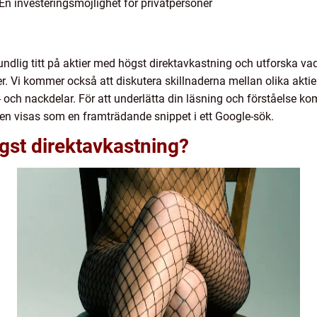
En investeringsmöjlighet för privatpersoner
undlig titt på aktier med högst direktavkastning och utforska vad
. Vi kommer också att diskutera skillnaderna mellan olika akti
och nackdelar. För att underlätta din läsning och förståelse kom
den visas som en framträdande snippet i ett Google-sök.
gst direktavkastning?