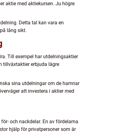
per aktie med aktiekursen. Ju högre
elning. Detta tal kan vara en
på lång sikt.
g
dra. Till exempel har utdelningsaktier
tillväxtaktier erbjuda lägre
 minska sina utdelningar om de hamnar
erväger att investera i aktier med
för- och nackdelar. En av fördelarna
 stor hjälp för privatpersoner som är