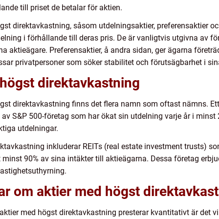
lande till priset de betalar för aktien.
ögst direktavkastning, såsom utdelningsaktier, preferensaktier oc
lning i förhållande till deras pris. De är vanligtvis utgivna av f
sina aktieägare. Preferensaktier, å andra sidan, ger ägarna företr
ssar privatpersoner som söker stabilitet och förutsägbarhet i sin
högst direktavkastning
ögst direktavkastning finns det flera namn som oftast nämns. Et
 av S&P 500-företag som har ökat sin utdelning varje år i minst 
ktiga utdelningar.
ktavkastning inkluderar REITs (real estate investment trusts) so
t minst 90% av sina intäkter till aktieägarna. Dessa företag erbju
astighetsuthyrning.
ar om aktier med högst direktavkas
 aktier med högst direktavkastning presterar kvantitativt är det vik