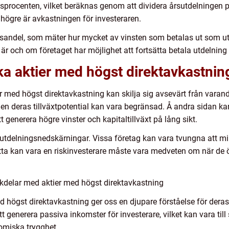
gsprocenten, vilket beräknas genom att dividera årsutdelningen 
 högre är avkastningen för investeraren.
sandel, som mäter hur mycket av vinsten som betalas ut som utd
är och om företaget har möjlighet att fortsätta betala utdelning 
ika aktier med högst direktavkastnin
tier med högst direktavkastning kan skilja sig avsevärt från varan
en deras tillväxtpotential kan vara begränsad. Å andra sidan kan 
 generera högre vinster och kapitaltillväxt på lång sikt.
ör utdelningsnedskärningar. Vissa företag kan vara tvungna att
ta kan vara en riskinvesterare måste vara medveten om när de öv
kdelar med aktier med högst direktavkastning
 högst direktavkastning ger oss en djupare förståelse för deras 
t generera passiva inkomster för investerare, vilket kan vara till
omiska trygghet.