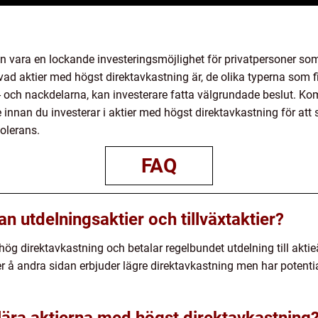
n vara en lockande investeringsmöjlighet för privatpersoner so
 vad aktier med högst direktavkastning är, de olika typerna som 
r- och nackdelarna, kan investerare fatta välgrundade beslut. K
 innan du investerar i aktier med högst direktavkastning för att 
tolerans.
FAQ
an utdelningsaktier och tillväxtaktier?
hög direktavkastning och betalar regelbundet utdelning till aktie
r å andra sidan erbjuder lägre direktavkastning men har potentia