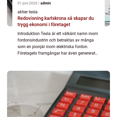
01 juni 2026
admin
aktier tesla
Redovisning karlskrona så skapar du
trygg ekonomi i företaget
Introduktion Tesla är ett välkänt namn inom
fordonsindustrin och betraktas av många
som en pionjär inom elektriska fordon.
Företagets framgångar har även genererat
ett stort intresse från investerare världen
över. I denna artikel kommer vi att ge en ...