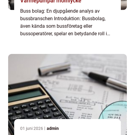
Värmepumpar mölnlycke
Buss bolag: En djupgående analys av
bussbranschen Introduktion: Bussbolag,
även kända som bussföretag eller
bussoperatörer, spelar en betydande roll i
transportindustrin. Dessa företag erbjuder
olika typer av bussresor och tjänster till
allmänheten. ...
01 juni 2026
admin