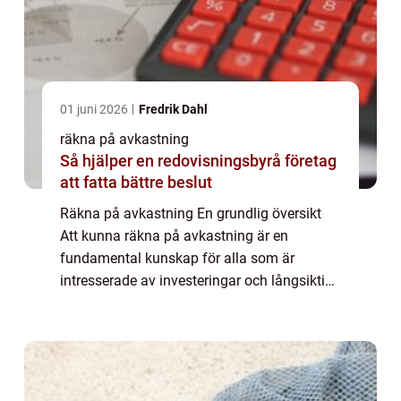
01 juni 2026
Fredrik Dahl
räkna på avkastning
Så hjälper en redovisningsbyrå företag
att fatta bättre beslut
Räkna på avkastning En grundlig översikt
Att kunna räkna på avkastning är en
fundamental kunskap för alla som är
intresserade av investeringar och långsiktigt
sparande. Genom att noggrant analysera
avkastningen på ens investeringar kan man
få en tydl...