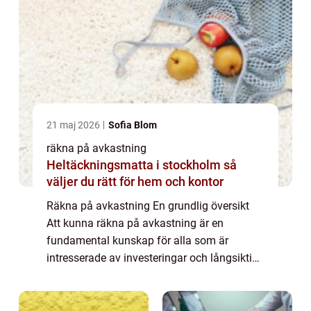
21 maj 2026
Sofia Blom
räkna på avkastning
Heltäckningsmatta i stockholm så
väljer du rätt för hem och kontor
Räkna på avkastning En grundlig översikt
Att kunna räkna på avkastning är en
fundamental kunskap för alla som är
intresserade av investeringar och långsiktigt
sparande. Genom att noggrant analysera
avkastningen på ens investeringar kan man
få en tydl...