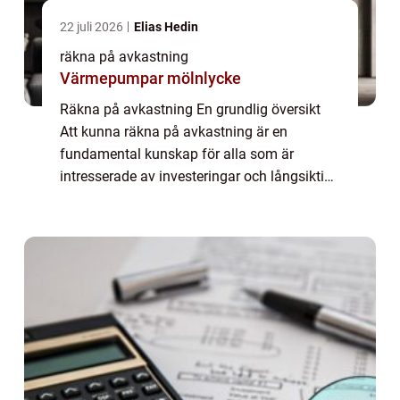
22 juli 2026
Elias Hedin
räkna på avkastning
Värmepumpar mölnlycke
Räkna på avkastning En grundlig översikt
Att kunna räkna på avkastning är en
fundamental kunskap för alla som är
intresserade av investeringar och långsiktigt
sparande. Genom att noggrant analysera
avkastningen på ens investeringar kan man
få en tydl...