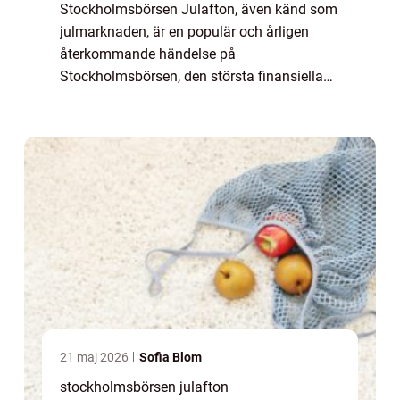
Stockholmsbörsen Julafton, även känd som
julmarknaden, är en populär och årligen
återkommande händelse på
Stockholmsbörsen, den största finansiella
marknaden i Sverige. Detta evenemang är
särskilt omtyckt bland privatpersoner som är
intresserade av a...
21 maj 2026
Sofia Blom
stockholmsbörsen julafton