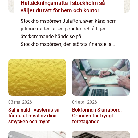
Heltäckningsmatta i stockholm så
väljer du rätt för hem och kontor
Stockholmsbörsen Julafton, även känd som
julmarknaden, är en populär och årligen
återkommande händelse på
Stockholmsbörsen, den största finansiella
marknaden i Sverige. Detta evenemang är
särskilt omtyckt bland privatpersoner som är
intresserade av a...
03 maj 2026
04 april 2026
Sälja guld i västerås så
Bokföring i Skaraborg:
får du ut mest av dina
Grunden för tryggt
smycken och mynt
företagande