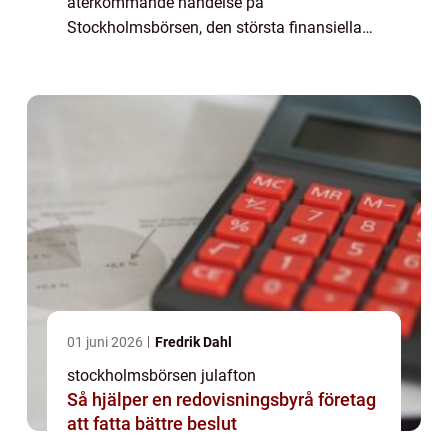
återkommande händelse på
Stockholmsbörsen, den största finansiella
marknaden i Sverige. Detta evenemang är
särskilt omtyckt bland privatpersoner som är
intresserade av a...
01 juni 2026
Fredrik Dahl
stockholmsbörsen julafton
Så hjälper en redovisningsbyrå företag
att fatta bättre beslut