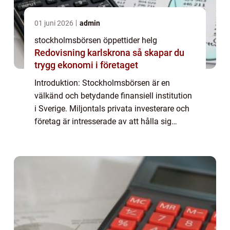
01 juni 2026
admin
stockholmsbörsen öppettider helg
Redovisning karlskrona så skapar du
trygg ekonomi i företaget
Introduktion: Stockholmsbörsen är en
välkänd och betydande finansiell institution
i Sverige. Miljontals privata investerare och
företag är intresserade av att hålla sig
informerade om dess öppettider, inklusive de
tider då börsen är öppen under helge...