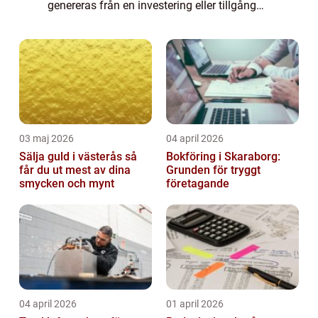
genereras från en investering eller tillgång
över en viss tidsperiod. För att förstå
avkastning fullt ut är det viktigt att kä...
03 maj 2026
04 april 2026
Sälja guld i västerås så
Bokföring i Skaraborg:
får du ut mest av dina
Grunden för tryggt
smycken och mynt
företagande
04 april 2026
01 april 2026