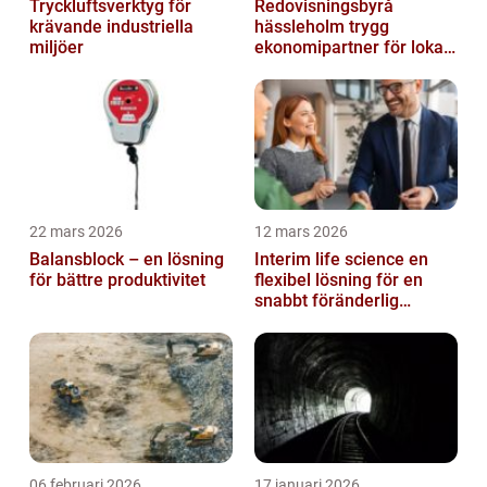
Tryckluftsverktyg för
Redovisningsbyrå
krävande industriella
hässleholm trygg
miljöer
ekonomipartner för lokala
företag
22 mars 2026
12 mars 2026
Balansblock – en lösning
Interim life science en
för bättre produktivitet
flexibel lösning för en
snabbt föränderlig
bransch
06 februari 2026
17 januari 2026