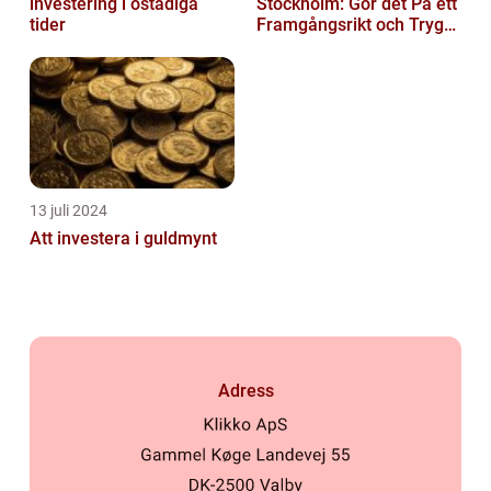
investering i ostadiga
Stockholm: Gör det På ett
tider
Framgångsrikt och Tryggt
Sätt
13 juli 2024
Att investera i guldmynt
Adress