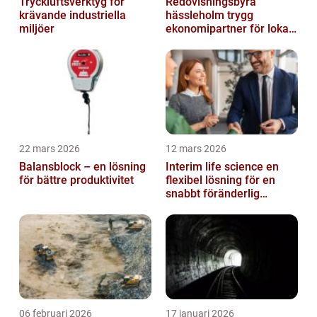
Tryckluftsverktyg för
Redovisningsbyrå
krävande industriella
hässleholm trygg
miljöer
ekonomipartner för lokala
företag
22 mars 2026
12 mars 2026
Balansblock – en lösning
Interim life science en
för bättre produktivitet
flexibel lösning för en
snabbt föränderlig
bransch
06 februari 2026
17 januari 2026